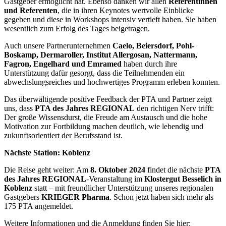
Gastgeber ermöglicht hat. Ebenso danken wir allen
Referentinnen
und Referenten
, die in ihren Keynotes wertvolle Einblicke
gegeben und diese in Workshops intensiv vertieft haben. Sie haben
wesentlich zum Erfolg des Tages beigetragen.
Auch unsere Partnerunternehmen
Caelo, Beiersdorf, Pohl-
Boskamp, Dermaroller, Institut Allergosan, Nattermann,
Fagron, Engelhard und Emramed
haben durch ihre
Unterstützung dafür gesorgt, dass die Teilnehmenden ein
abwechslungsreiches und hochwertiges Programm erleben konnten.
Das überwältigende positive Feedback der PTA und Partner zeigt
uns, dass
PTA des Jahres REGIONAL
den richtigen Nerv trifft:
Der große Wissensdurst, die Freude am Austausch und die hohe
Motivation zur Fortbildung machen deutlich, wie lebendig und
zukunftsorientiert der Berufsstand ist.
Nächste Station: Koblenz
Die Reise geht weiter: Am
8. Oktober 2024
findet die nächste
PTA
des Jahres REGIONAL
-Veranstaltung im
Klostergut Besselich in
Koblenz
statt – mit freundlicher Unterstützung unseres regionalen
Gastgebers
KRIEGER Pharma
. Schon jetzt haben sich mehr als
175 PTA angemeldet.
Weitere Informationen und die Anmeldung finden Sie hier: